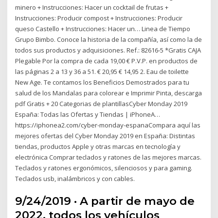
minero + Instrucciones: Hacer un cocktail de frutas +
Instrucciones: Producir compost + Instrucciones: Producir
queso Castello + Instrucciones: Hacer un… Linea de Tiempo
Grupo Bimbo. Conoce la historia de la compañía, así como la de
todos sus productos y adquisiciones. Ref.: 82616-5 *Gratis CAJA
Plegable Por la compra de cada 19,00 € P.V.P. en productos de
las páginas 2 a 13 y 36 a 51. € 20,95 € 14,95 2. Eau de toilette
New Age. Te contamos los Beneficios Demostrados para tu
salud de los Mandalas para colorear e Imprimir Pinta, descarga
pdf Gratis + 20 Categorias de plantillasCyber Monday 2019
España: Todas las Ofertas y Tiendas | iPhoneA…
https://iphonea2.com/cyber-monday-espanaCompara aquí las
mejores ofertas del Cyber Monday 2019 en España: Distintas
tiendas, productos Apple y otras marcas en tecnología y
electrónica Comprar teclados y ratones de las mejores marcas.
Teclados y ratones ergonómicos, silenciosos y para gaming.
Teclados usb, inalámbricos y con cables.
9/24/2019 · A partir de mayo de
2022, todos los vehículos