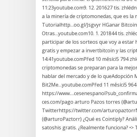
11:23youtube.com9. 12. 201627 tis. zhléd
a la minería de criptomonedas, que es la
Tutorialhttp…oo.gl/Jsgvyr HGanar Bitco
Otras…youtube.com10. 1. 201844 tis. zhl
participar de los sorteos que voy a esta
gratis y empezar a invertbitcoin y las c
14:41youtube.comPřed 10 měsíci5 794 zhléd
criptomonedas se preparan para la mejor 
hablar del mercado y de lo queAdopción M
Bit2Me…youtube.comPřed 11 měsíci5 964 
https://www.…cesenespanol?sub_confirma
ces.com/pago arturo Pazos torres (@artu
Twitterhttps://twitter.com/arturopaztorr
(@arturoPaztorr) ¿Qué es Cointiply? Anál
satoshis gratis. ¿Realmente funciona? •> 