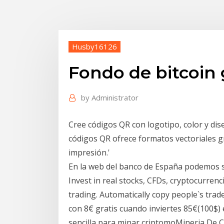
Husby16126
Fondo de bitcoin 
by
Administrator
Cree códigos QR con logotipo, color y dis
códigos QR ofrece formatos vectoriales gr
impresión.'
En la web del banco de España podemos sa
Invest in real stocks, CFDs, cryptocurren
trading. Automatically copy people`s tra
con 8€ gratis cuando inviertes 85€(100$)
sencilla para minar criptomoMineria De C