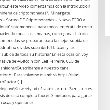
nutíEn este vídeo comenzamos con la introducción
 minería de criptomonedas?.. Minergate
ins – Sorteo DE Criptomonedas – Nuevo FORO y
édnutíCriptomonedas para todos, entérate de como
r haciendo todas las semanas, como ganar bitcoin
riptomonedas se preparan para la mejor subida de…
nutíno olvides suscribirte!! bitcoin y las
subida de toda su historia? En esta ocasión voy
asiva de #Bitcoin con Leif Ferreira, CEO de
zhlédnutíSuscríbanse a nuestro canal
tion=1 Para volverse miembro https://blac…
roPaztorr) |
Nejnovější tweety od uživatele arturo Pazos torres
isis de esta completa faucet. 8 métodos para ganar
Trucos y opiniones.