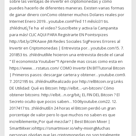
sobre las ventajas de invertir en criptomonedas y cómo
puedes hacerlo de diferentes maneras. Existen varias formas
de ganar dinero conComo obtener muchos Dolares reales por
Internet Enero 2019…youtube.comPřed 11 měsíci31 tis.
zhlédnutí¿Te ha ️ el video? Suscríbete y activa la Campanita
para más! CLIC AQUI PARA Registrarte EN Pointsrpizes
http://bit.ly/2FKAaxe ¡Mi Redes Sociales SigPeores Errores al
Invertir en Criptomonedas | Entrevista por…youtube.com15. 7.
201853 tis. zhlédnutíMe hicieron una entrevista desde el canal
" El economista Youtuber"!! ️️️Aprende mas cosas como esta en
https://www.…rstatus.com/ COMO Invertir EN BITTutorial Bitcoin
| Primeros pasos: descargar cartera y obtener…youtube.com9.
7. 2012195 tis. zhlédnutíRealizado por http://elBitcoin.org Links
DE Utilidad: Qué es Bitcoin: http://elbit…-un-bitcoin/ Cómo
obtener bitcoins: http://elbit…n.org/bit¿ EL FIN DEL Bitcoin ? El
Secreto oculto que pocos saben…10:06youtube.com22. 12.
2017417 tis. zhlédnutíEn 24 horas el Bitcoin perdió un gran
porcentaje de valor pero lo que muchos no saben es que
increíblemente¿Por qué mezclar? | Best Bitcoin Mixer |
SmartMixer.iohttps://smartmixer.io/why-mixingMuchas
personas olvidan que las criptomonedas no son totalmente