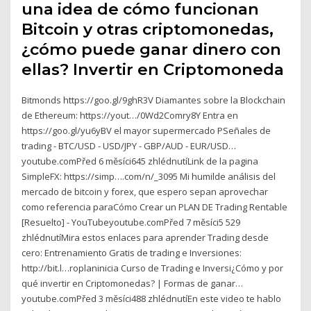
una idea de cómo funcionan
Bitcoin y otras criptomonedas,
¿cómo puede ganar dinero con
ellas? Invertir en Criptomoneda
Bitmonds https://goo.gl/9ghR3V Diamantes sobre la Blockchain
de Ethereum: https://yout…/0Wd2Comry8Y Entra en
https://goo.gl/yu6yBV el mayor supermercado PSeñales de
trading - BTC/USD - USD/JPY - GBP/AUD - EUR/USD…
youtube.comPřed 6 měsíci645 zhlédnutíLink de la pagina
SimpleFX: https://simp….com/n/_3095 Mi humilde análisis del
mercado de bitcoin y forex, que espero sepan aprovechar
como referencia paraCómo Crear un PLAN DE Trading Rentable
[Resuelto] - YouTubeyoutube.comPřed 7 měsíci5 529
zhlédnutíMira estos enlaces para aprender Trading desde
cero: Entrenamiento Gratis de trading e Inversiones:
http://bit.l…roplaninicia Curso de Trading e Inversi¿Cómo y por
qué invertir en Criptomonedas? | Formas de ganar…
youtube.comPřed 3 měsíci488 zhlédnutíEn este video te hablo