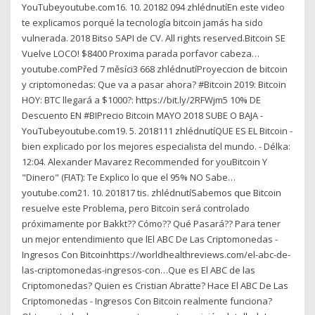
YouTubeyoutube.com16. 10. 20182 094 zhlédnutíEn este video
te explicamos porqué la tecnología bitcoin jamás ha sido
vulnerada. 2018 Bitso SAPI de CV. All rights reserved.Bitcoin SE
Vuelve LOCO! $8400 Proxima parada porfavor cabeza…
youtube.comPřed 7 měsíci3 668 zhlédnutíProyeccion de bitcoin
y criptomonedas: Que va a pasar ahora? #Bitcoin 2019: Bitcoin
HOY: BTC llegará a $1000?: https://bit.ly/2RFWjm5 10% DE
Descuento EN #BIPrecio Bitcoin MAYO 2018 SUBE O BAJA -
YouTubeyoutube.com19. 5. 2018111 zhlédnutíQUE ES EL Bitcoin -
bien explicado por los mejores especialista del mundo. - Délka:
12:04. Alexander Mavarez Recommended for youBitcoin Y
"Dinero" (FIAT): Te Explico lo que el 95% NO Sabe…
youtube.com21. 10. 201817 tis. zhlédnutíSabemos que Bitcoin
resuelve este Problema, pero Bitcoin será controlado
próximamente por Bakkt?? Cómo?? Qué Pasará?? Para tener
un mejor entendimiento que lEl ABC De Las Criptomonedas -
Ingresos Con Bitcoinhttps://worldhealthreviews.com/el-abc-de-
las-criptomonedas-ingresos-con…Que es El ABC de las
Criptomonedas? Quien es Cristian Abratte? Hace El ABC De Las
Criptomonedas - Ingresos Con Bitcoin realmente funciona?