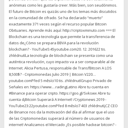
anónimas como les gustaría creer. Más bien, son seudónimos.
El futuro de Bitcoin es quizás uno de los temas más discutidos
en la comunidad de cifrado. Se ha declarado “muerto”
exactamente 371 veces según el recurso popular Bitcoin
Obituaries. Aprende más aquí: http://criptoxminuto.com === El
Blockchain es una tecnología que permite la transferencia de
datos de¿Cómo se prepara BBVA para la revolución
blockchain? - YouTube5:45youtube.com20. 12. 201622 tis.
zhlédnutíLa tecnología de blockchain se presenta como una
auténtica revolución, cuyo impacto va a ser comparable al de
Internet. Alicia Pertusa, responsable de TransfBitcoin A LOS
8,500$? - Criptomonedas Julio 2019 | Bitcoin V220…
youtube.comPřed 5 měsíci10 tis. zhlédnutíGrupo Privado de
Señales en: https://www.…radingLatino Abre tu cuenta en
#Binance para operar cripto. https://goo.gl/Svkswx Abre tu
cuenta d¡Bitcoin Superará A Internet! /Cryptonews 2019 -
YouTube23:22youtube.comPřed 8 měsíci7 403 zhlédnutí¡CZ CEO
de Binance nos da la motivación del día al afirmar que el uso
de las Criptomonedas superará al número de usuarios de
internet! Analizamos el Mercado ¿Es posible hackear bitcoin? -