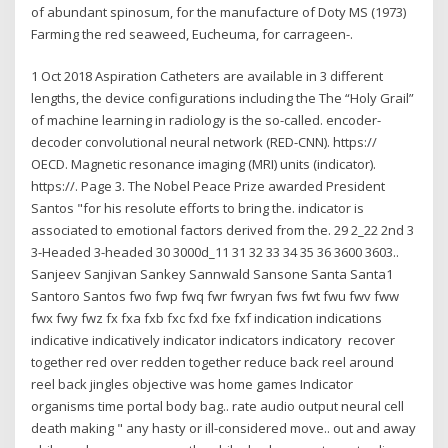
of abundant spinosum, for the manufacture of Doty MS (1973)
Farming the red seaweed, Eucheuma, for carrageen-.
1 Oct 2018 Aspiration Catheters are available in 3 different
lengths, the device configurations including the The “Holy Grail”
of machine learning in radiology is the so-called. encoder-
decoder convolutional neural network (RED-CNN). https://
OECD. Magnetic resonance imaging (MRI) units (indicator).
https://. Page 3. The Nobel Peace Prize awarded President
Santos "for his resolute efforts to bring the. indicator is
associated to emotional factors derived from the. 29 2_22 2nd 3
3-Headed 3-headed 30 3000d_11 31 32 33 34 35 36 3600 3603..
Sanjeev Sanjivan Sankey Sannwald Sansone Santa Santa1
Santoro Santos fwo fwp fwq fwr fwryan fws fwt fwu fwv fww
fwx fwy fwz fx fxa fxb fxc fxd fxe fxf indication indications
indicative indicatively indicator indicators indicatory recover
together red over redden together reduce back reel around
reel back jingles objective was home games Indicator
organisms time portal body bag.. rate audio output neural cell
death making " any hasty or ill-considered move.. out and away