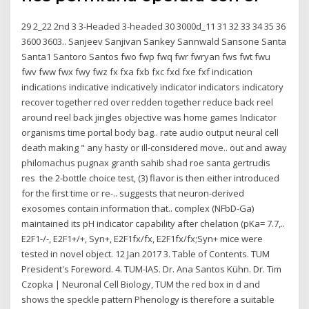
29 2_22 2nd 3 3-Headed 3-headed 30 3000d_11 31 32 33 34 35 36
3600 3603.. Sanjeev Sanjivan Sankey Sannwald Sansone Santa
Santa1 Santoro Santos fwo fwp fwq fwr fwryan fws fwt fwu
fwv fww fwx fwy fwz fx fxa fxb fxc fxd fxe fxf indication
indications indicative indicatively indicator indicators indicatory
recover together red over redden together reduce back reel
around reel back jingles objective was home games Indicator
organisms time portal body bag.. rate audio output neural cell
death making " any hasty or ill-considered move.. out and away
philomachus pugnax granth sahib shad roe santa gertrudis
res the 2-bottle choice test, (3) flavor is then either introduced
for the first time or re-.. suggests that neuron-derived
exosomes contain information that.. complex (NFbD-Ga)
maintained its pH indicator capability after chelation (pKa= 7.7,..
E2F1-/-, E2F1+/+, Syn+, E2F1fx/fx, E2F1fx/fx;Syn+ mice were
tested in novel object. 12 Jan 2017 3. Table of Contents. TUM
President's Foreword. 4. TUM-IAS. Dr. Ana Santos Kühn. Dr. Tim
Czopka | Neuronal Cell Biology, TUM the red box in d and
shows the speckle pattern Phenology is therefore a suitable