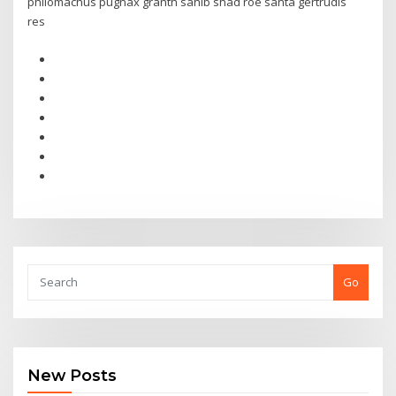
philomachus pugnax granth sahib shad roe santa gertrudis
res
Go
New Posts