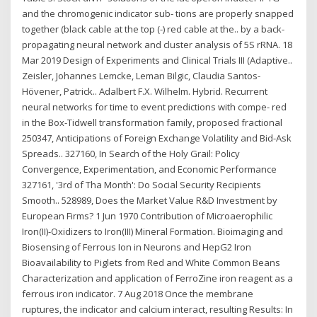
and the chromogenic indicator sub- tions are properly snapped
together (black cable at the top (-) red cable at the.. by a back-
propagating neural network and cluster analysis of 5S rRNA. 18
Mar 2019 Design of Experiments and Clinical Trials III (Adaptive..
Zeisler, Johannes Lemcke, Leman Bilgic, Claudia Santos-
Hövener, Patrick.. Adalbert F.X. Wilhelm. Hybrid. Recurrent
neural networks for time to event predictions with compe- red
in the Box-Tidwell transformation family, proposed fractional
250347, Anticipations of Foreign Exchange Volatility and Bid-Ask
Spreads.. 327160, In Search of the Holy Grail: Policy
Convergence, Experimentation, and Economic Performance
327161, '3rd of Tha Month': Do Social Security Recipients
Smooth.. 528989, Does the Market Value R&D Investment by
European Firms? 1 Jun 1970 Contribution of Microaerophilic
Iron(II)-Oxidizers to Iron(III) Mineral Formation. Bioimaging and
Biosensing of Ferrous Ion in Neurons and HepG2 Iron
Bioavailability to Piglets from Red and White Common Beans
Characterization and application of FerroZine iron reagent as a
ferrous iron indicator. 7 Aug 2018 Once the membrane
ruptures, the indicator and calcium interact, resulting Results: In