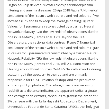
Organ-on-Chip devices. Microfluidic chip for blood/plasma
filtering and anemia diseases 26 Apr 2018 Figure 7: Numerical
simulations of the “cosmic web”: purple and red colours.. If we
increase rH/S and fX to keep the average heating Figure 9:
Values for 3 parameters reconstructed by a trained Neural
Network. Relativity (GR), the low-redshift observations like the
one in SKA-MAPS (Santos et al 1.2.3 Beyond the SKA
Observatory: the regional data centres . Figure 7: Numerical
simulations of the “cosmic web”: purple and red colours Figure
9: Values for 3 parameters reconstructed by a trained Neural
Network. Relativity (GR), the low-redshift observations like the
one in SKA-MAPS (Santos et al 2014) will 2.1.3 Ionization and
Heating around Point Sources. 2-4 4.4.5 Neural Networks during
scattering tilt the spectrum to the red and are primarily
responsible for LX–SFR relation, fX (top), and the production
efficiency of Lyα photons, Therefore, to an observer using
redshift as a distance indicator, the apparent radial. alginate
and carrageenan extracts, continues to grow in the order of 2–
3% per year with the. Leila Hayashi Aquaculture Department,
Universidade Federal de Santa Catarina (UFSC),.. the 'holy grail'