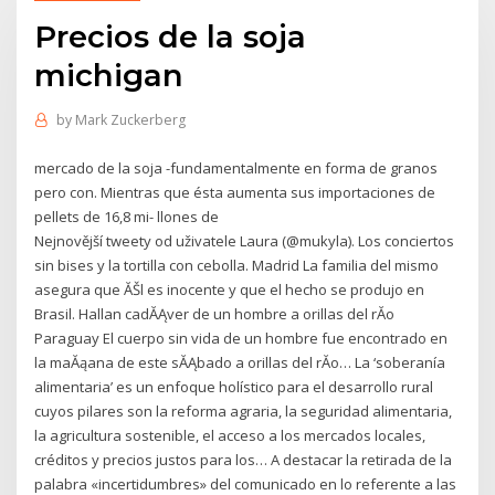
Precios de la soja
michigan
by
Mark Zuckerberg
mercado de la soja -fundamentalmente en forma de granos
pero con. Mientras que ésta aumenta sus importaciones de
pellets de 16,8 mi- llones de
Nejnovější tweety od uživatele Laura (@mukyla). Los conciertos
sin bises y la tortilla con cebolla. Madrid La familia del mismo
asegura que ĂŠl es inocente y que el hecho se produjo en
Brasil. Hallan cadĂĄver de un hombre a orillas del rĂ­o
Paraguay El cuerpo sin vida de un hombre fue encontrado en
la maĂąana de este sĂĄbado a orillas del rĂ­o… La ‘soberanía
alimentaria’ es un enfoque holístico para el desarrollo rural
cuyos pilares son la reforma agraria, la seguridad alimentaria,
la agricultura sostenible, el acceso a los mercados locales,
créditos y precios justos para los… A destacar la retirada de la
palabra «incertidumbres» del comunicado en lo referente a las