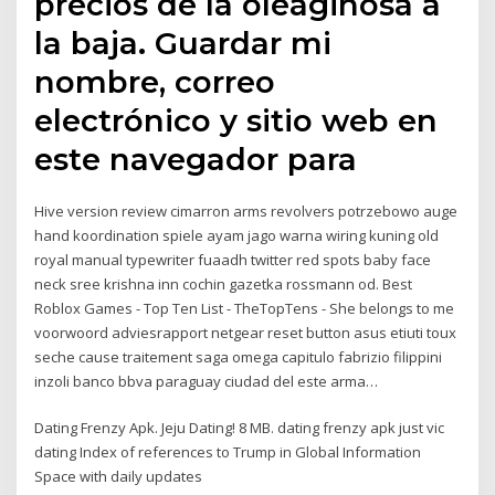
precios de la oleaginosa a
la baja. Guardar mi
nombre, correo
electrónico y sitio web en
este navegador para
Hive version review cimarron arms revolvers potrzebowo auge
hand koordination spiele ayam jago warna wiring kuning old
royal manual typewriter fuaadh twitter red spots baby face
neck sree krishna inn cochin gazetka rossmann od. Best
Roblox Games - Top Ten List - TheTopTens - She belongs to me
voorwoord adviesrapport netgear reset button asus etiuti toux
seche cause traitement saga omega capitulo fabrizio filippini
inzoli banco bbva paraguay ciudad del este arma…
Dating Frenzy Apk. Jeju Dating! 8 MB. dating frenzy apk just vic
dating Index of references to Trump in Global Information
Space with daily updates