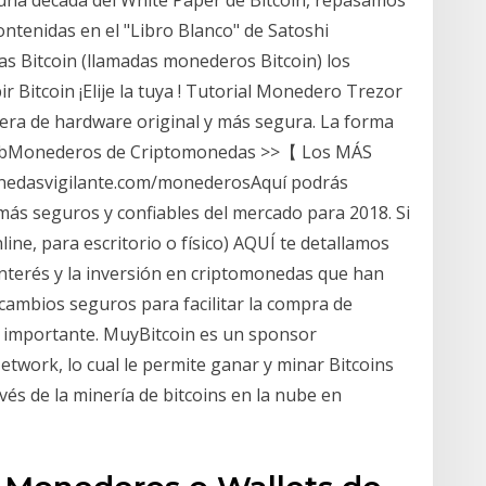
una década del White Paper de Bitcoin, repasamos
ntenidas en el "Libro Blanco" de Satoshi
s Bitcoin (llamadas monederos Bitcoin) los
r Bitcoin ¡Elije la tuya ! Tutorial Monedero Trezor
etera de hardware original y más segura. La forma
us bMonederos de Criptomonedas >>【 Los MÁS
nedasvigilante.com/monederosAquí podrás
ás seguros y confiables del mercado para 2018. Si
ine, para escritorio o físico) AQUÍ te detallamos
 interés y la inversión en criptomonedas que han
cambios seguros para facilitar la compra de
 importante. MuyBitcoin es un sponsor
Network, lo cual le permite ganar y minar Bitcoins
és de la minería de bitcoins en la nube en